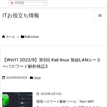
日本語
ITお役立ち情報


メニュ

ホーム
>

Kali Linux

サイド

前へ
【Win11 2022/9】第5回 Kali linux 無線LANルータ

ーパスワード解析検証2
次へ


2022年9月20日

linux
検索

2023年3月13日
環境
パスワード解析ツール「Fern WiFi